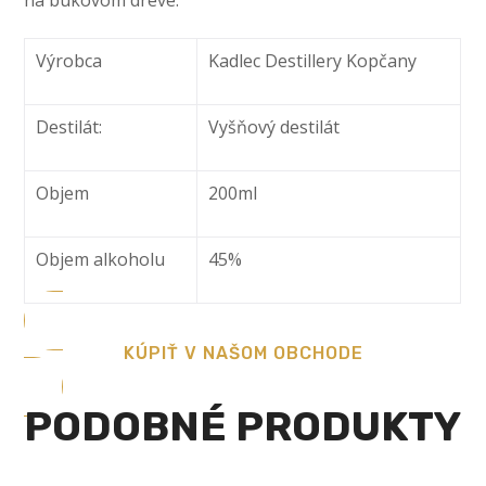
na bukovom dreve.
Výrobca
Kadlec Destillery Kopčany
Destilát:
Vyšňový destilát
Objem
200ml
Objem alkoholu
45%
KÚPIŤ V NAŠOM OBCHODE
PODOBNÉ PRODUKTY